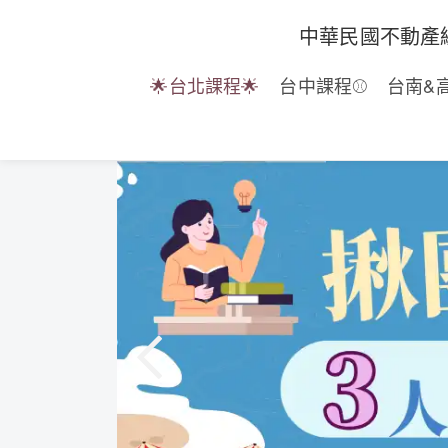
中華民國不動產
🌟台北課程🌟
台中課程⚾
台南&