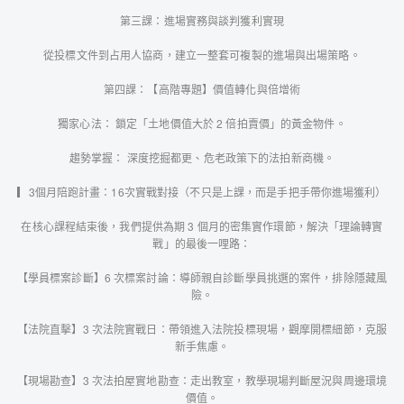
第三課：進場實務與談判獲利實現
從投標文件到占用人協商，建立一整套可複製的進場與出場策略。
第四課：【高階專題】價值轉化與倍增術
獨家心法： 鎖定「土地價值大於 2 倍拍賣價」的黃金物件。
趨勢掌握： 深度挖掘都更、危老政策下的法拍新商機。
▎3個月陪跑計畫：16次實戰對接（不只是上課，而是手把手帶你進場獲利）
在核心課程結束後，我們提供為期 3 個月的密集實作環節，解決「理論轉實
戰」的最後一哩路：
【學員標案診斷】6 次標案討論：導師親自診斷學員挑選的案件，排除隱藏風
險。
【法院直擊】3 次法院實戰日：帶領進入法院投標現場，觀摩開標細節，克服
新手焦慮。
【現場勘查】3 次法拍屋實地勘查：走出教室，教學現場判斷屋況與周邊環境
價值。