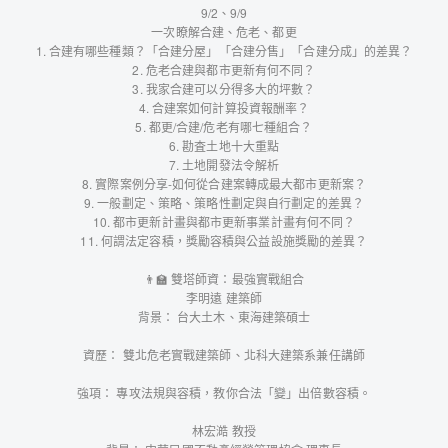
9/2、9/9
一次瞭解合建、危老、都更
1. 合建有哪些種類？「合建分屋」「合建分售」「合建分成」的差異？
2. 危老合建與都市更新有何不同？
3. 我家合建可以分得多大的坪數？
4. 合建案如何計算投資報酬率？
5. 都更/合建/危老有哪七種組合？
6. 勘査土地十大重點
7. 土地開發法令解析
8. 實際案例分享-如何從合建案轉成最大都市更新案？
9. 一般劃定、策略、策略性劃定與自行劃定的差異？
10. 都市更新計畫與都市更新事業計畫有何不同？
11. 何謂法定容積，獎勵容積與公益設施獎勵的差異？
👨‍🏫 雙塔師資：最強實戰組合
李明遠 建築師
背景： 台大土木、東海建築碩士
資歷： 雙北危老實戰建築師、北科大建築系兼任講師
強項： 專攻法規與容積，教你合法「變」出倍數容積。
林宏澔 教授