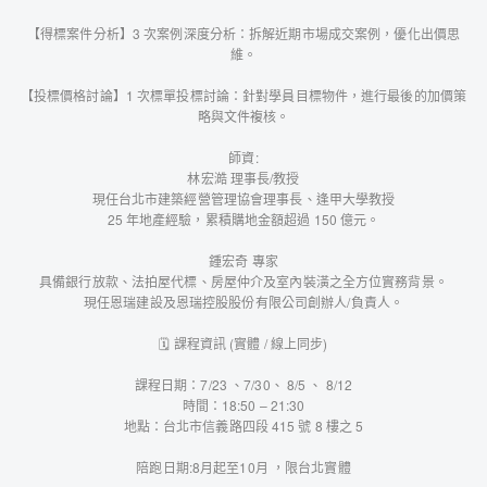
【得標案件分析】3 次案例深度分析：拆解近期市場成交案例，優化出價思
維。
【投標價格討論】1 次標單投標討論：針對學員目標物件，進行最後的加價策
略與文件複核。
師資:
林宏澔 理事長/教授
現任台北市建築經營管理協會理事長、逢甲大學教授
25 年地產經驗，累積購地金額超過 150 億元。
鍾宏奇 專家
具備銀行放款、法拍屋代標、房屋仲介及室內裝潢之全方位實務背景。
現任恩瑞建設及恩瑞控股股份有限公司創辦人/負責人。
🗓️ 課程資訊 (實體 / 線上同步)
課程日期：7/23 、7/30、 8/5 、 8/12
時間：18:50 – 21:30
地點：台北市信義路四段 415 號 8 樓之 5
陪跑日期:8月起至10月 ，限台北實體