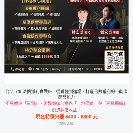
台北-7/9 法拍獵利實戰班：從看懂到進場，打造倍數獲利的不動產
開發能力
不只教你「買到」，更教你如何透過「土地價值」與「開發邏輯」
創造翻倍收益！
現在特價只要
6400
-
6800
元
課程大綱