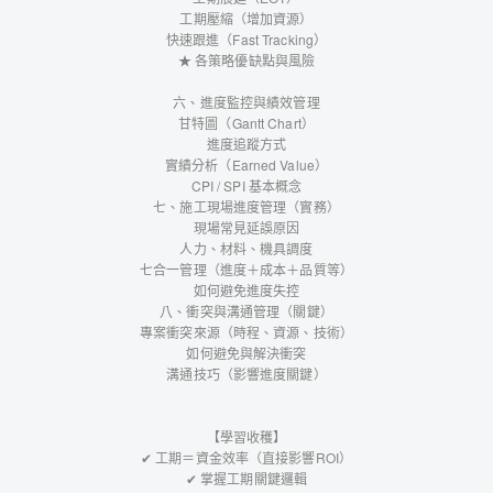
工期壓縮（增加資源）
快速跟進（Fast Tracking）
★ 各策略優缺點與風險
六、進度監控與績效管理
甘特圖（Gantt Chart）
進度追蹤方式
實績分析（Earned Value）
CPI / SPI 基本概念
七、施工現場進度管理（實務）
現場常見延誤原因
人力、材料、機具調度
七合一管理（進度＋成本＋品質等）
如何避免進度失控
八、衝突與溝通管理（關鍵）
專案衝突來源（時程、資源、技術）
如何避免與解決衝突
溝通技巧（影響進度關鍵）
【學習收穫】
✔ 工期＝資金效率（直接影響ROI）
✔ 掌握工期關鍵邏輯