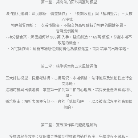
第一堂：揭開法拍面紗與獲利模型
法拍獲利邏輯：深度解析「價差操作」、「長期收租」與「權利整合」三大核
心模式。
物件體質解析：一次看懂點交、不點交與高報酬持分物件的關鍵差異。
實戰案例拆解：
◦ 持分整合案：解密如何以 388萬 入手，最終創造 1169萬 價值，掌握市場不
敢碰的機會。
◦ 凶宅操作術：解析市場恐懼如何轉化為價格落差，設計精準的出場策略。
第二堂：精準選案與五大風險評估
五大評估模型：從產權結構、占用現況、市場價格、法律風險及流動性進行全
面診斷。
進場時機與出價邏輯：掌握第一拍到第三拍的心理戰，精算安全邊際與獲利利
潤。
避坑指南：解析表面便宜但不可碰的「低價陷阱」，以及被市場忽略的高價值
標的。
第三堂：實戰操作與問題處理解碼
投標流程全攻略：從保證金準備到得標後的過戶程序，完整流程不藏私。