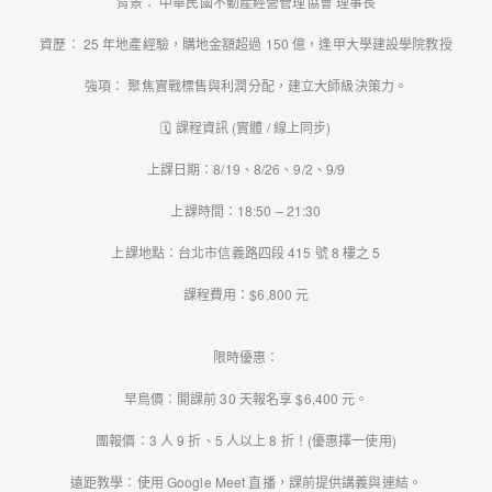
背景： 中華民國不動產經營管理協會 理事長
資歷： 25 年地產經驗，購地金額超過 150 億，逢甲大學建設學院教授
強項： 聚焦實戰標售與利潤分配，建立大師級決策力。
🗓️ 課程資訊 (實體 / 線上同步)
上課日期：8/19、8/26、9/2、9/9
上課時間：18:50 – 21:30
上課地點：台北市信義路四段 415 號 8 樓之 5
課程費用：$6,800 元
限時優惠：
早鳥價：開課前 30 天報名享 $6,400 元。
團報價：3 人 9 折、5 人以上 8 折！(優惠擇一使用)
遠距教學：使用 Google Meet 直播，課前提供講義與連結。