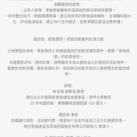
高難度談判處理：
◦ 占用人排除：學會軟硬兼施的協商談判與法律排除實務。
◦ 持分整合技巧：跨越溝通障礙，建立高效率的價格協商機制。 出場獲利極大
化：評估裝潢成本、建立仲介合作模式，並精準鎖定最佳出售時機。
第四堂：進階開發！挖掘倍數獲利的潛力股
土地價值倍增術：學會尋找土地價值遠高於拍賣底價的案件，掌握「買地送
屋」的投資祕訣。
合建開發評估：教你計算，精準鎖定未來合建效益大於兩倍的法拍物件。
都更危老新契機：解析政策紅利，如何將法拍屋作為切入都更整合的最佳槓
桿。
師資:
林宏澔 理事長/教授
現任台北市建築經營管理協會理事長、逢甲大學教授
25 年地產經驗，累積購地金額超過 150 億元。
鍾宏奇 專家
具備銀行放款、法拍屋代標、房屋仲介及室內裝潢之全方位實務背景。
現任恩瑞建設及恩瑞控股股份有限公司創辦人/負責人。