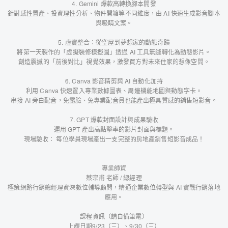
4. Gemini 爆款高轉換腳本開發
針對感性置產、投資理性分析、物件開箱等不同維度，由 AI 快速生成影音腳本
與吸睛文案。
5. 虛實整合：從空屋到夢想家的動態奇蹟
將第一天製作的「虛擬裝修模擬圖」透過 AI 工具無縫轉化為動態影片。
創造震撼的「前後對比」視覺效果，激發買方對未來住家的想像空間。
6. Canva 影音精剪與 AI 自動化加持
利用 Canva 快速置入專業數據圖表、周邊機能地圖與動態字卡。
串接 AI 旁白配音，免露臉、免專業配音員也能產出極具質感的銷售短影音。
7. GPT 爆款封面設計與成果驗收
運用 GPT 產出高點擊率的影片封面與標題。
現場驗收： 每位學員現場產出一支完整的房地產銷售短影音成品！
專業師資
蔡宗甫 老師 / 總經理
極策網路行銷總經理資深數位輔導顧問，精通企業數位轉型與 AI 實戰行銷落地
應用。
課程資訊（請自備筆電）
上課日期9/23（三）、9/30（三）