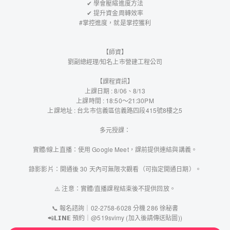
✔ 學會壓縮進度方法
✔ 提升資金周轉效率
#掌控進度，就是掌控獲利
【師資】
劉副總經理/知名上市營建工程公司
【課程資訊】
上課日期 : 8/06、8/13
上課時間 : 18:50～21:30PM
上課地址 : 台北市信義區信義路四段415號8樓之5
多元授課：
實體/線上直播：使用 Google Meet，課前提供連結與講義。
錄影影片：開通後 30 天內可無限次觀看（可指定開通日期）。
⚠️ 注意：實體/直播課程結束後不提供回放。
📞 報名諮詢｜02-2758-6028 分機 286 徐秘書
📲𝗟𝗜𝗡𝗘 預約｜@519svimy (加入後請傳送貼圖))