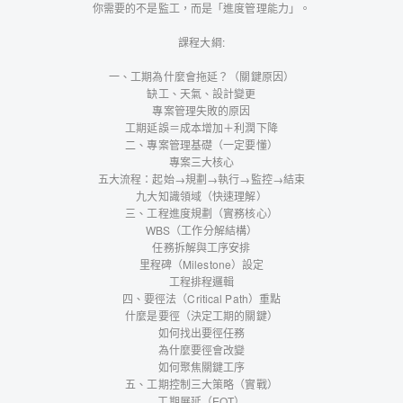
你需要的不是監工，而是「進度管理能力」。
課程大綱:
一、工期為什麼會拖延？（關鍵原因）
缺工、天氣、設計變更
專案管理失敗的原因
工期延誤＝成本增加＋利潤下降
二、專案管理基礎（一定要懂）
專案三大核心
五大流程：起始→規劃→執行→監控→結束
九大知識領域（快速理解）
三、工程進度規劃（實務核心）
WBS（工作分解結構）
任務拆解與工序安排
里程碑（Milestone）設定
工程排程邏輯
四、要徑法（Critical Path）重點
什麼是要徑（決定工期的關鍵）
如何找出要徑任務
為什麼要徑會改變
如何聚焦關鍵工序
五、工期控制三大策略（實戰）
工期展延（EOT）