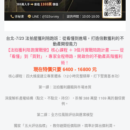
台北-7/23 法拍屋獲利陪跑班：從看懂到進場，打造倍數獲利的不
動產開發能力
【法拍獲利陪跑實戰營】核心課程 ＋ 3個月實戰陪跑計畫 —— 從
「看懂」到「買對」，專家全程帶路，開啟你的不動產高階獲利
術！
現在特價只要
6400
-
16800
元
核心課程：四大維度建立專業體系（12小時完整精華，打下堅實基本功）
第一課：法拍獲利邏輯與市場本質
深度解析產權結構（點交、不點交、持分），拆解 388 萬變 1169 萬的翻倍實
例。
第二課：全方位風險評估與選案模型
獨家「五大評估指標」，教你避開低價陷阱，精準計算出價利潤。