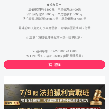
◆課程費用:
法拍學習班$6800元，早鳥優惠$6400元
法拍陪跑班$15800元，早鳥優惠$15000元
法拍學習+陪跑班$16800元，早鳥優惠$15800元
開課前30天報名可享早鳥優惠，可轉帳/匯款或刷卡付費
⚠️ 注意：實體/直播課程結束後不提供回放。
📞 諮詢專線：02-27586028 #286
📲 LINE 預約：@519svimy (創世紀徐秘書)
選購