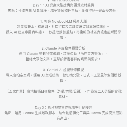
Day 1：AI 房產大腦建構與視覺素材整備
焦點：打造專屬 AI 知識庫，精準提煉物件賣點，並將空屋一鍵虛擬裝修。
1. 打造 NotebookLM 房產大腦
將產權謄本、格局圖、社區行情及區域發展資料雲端標準化。
餵入 AI 建立專屬資料庫，一秒提取數據重點，再複雜的社區資訊也能瞬間掌
握。
2. Claude 深度物件賣點分析
運用 Claude 梳理物業邏輯，精準勾勒「潛在買方畫像」。
拒絕大眾化文案，直擊該特定客群的痛點與需求。
3. Gemini AI 虛擬裝修模擬
導入實拍空室照，運用 AI 生成技術一鍵切換北歐、日式、工業風等空間模擬
圖。
【回家作業】 實地拍攝目標物件（外觀/內裝/公設），作為第二天剪輯的實戰
素材。
Day 2：影音視覺實作與精準行銷曝光
焦點：運用 Gemini 生成爆款腳本，結合動態轉化工具與 Canva 完成高質感影
音產出。