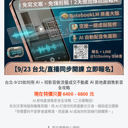
台北-9/23如何用 AI + 短影音做流量成交不動產 AI 房地產銷售影音
全攻略
現在特價只要
6400
-
6800
元
AI 房地產銷售影音全攻略（二日實戰班）
告別文案地獄與複雜剪輯！用 AI 打造你的房產數位分身，縮短成交週期
「你需要的不是學會當導演，而是讓 AI 成為你的頂級行銷團隊。」
▎兩日實戰核心課綱