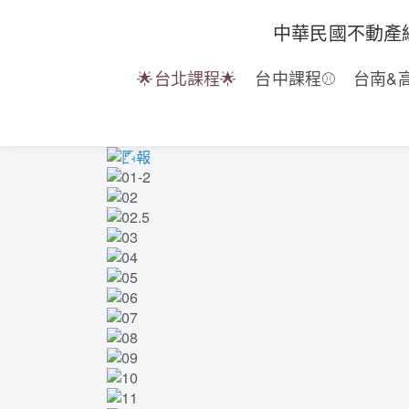
中華民國不動產
🌟台北課程🌟
台中課程⚾
台南&