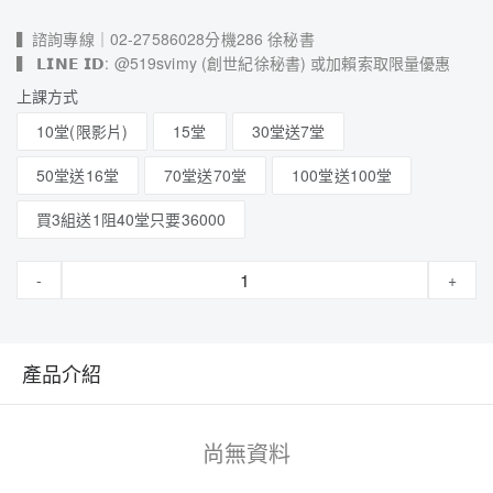
▍諮詢專線｜02-27586028分機286 徐秘書
▍ 𝗟𝗜𝗡𝗘 𝗜𝗗: @519svimy (創世紀徐秘書) 或加賴索取限量優惠
上課方式
10堂(限影片)
15堂
30堂送7堂
50堂送16堂
70堂送70堂
100堂送100堂
買3組送1阻40堂只要36000
-
+
產品介紹
尚無資料