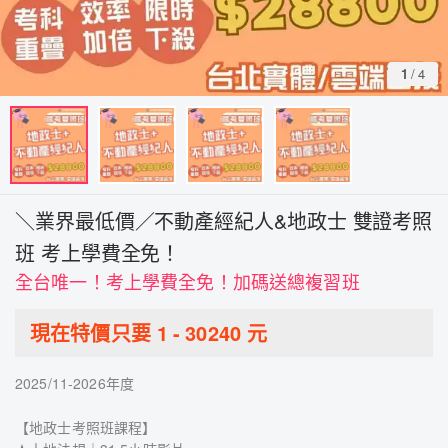
1
/
4
＼業界最低價／不動產經紀人&地政士 雙證考照
班 考上學費全免！
全台唯一！考上學費全免！加碼送總複習班
現在特價只要
1
-
30240
元
2025/11-2026年度
【地政士考照班課程】