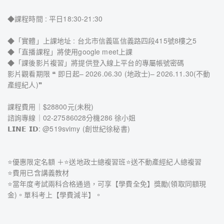
◆課程時間 : 平日18:30-21:30
◆「實體」上課地址 : 台北市信義區信義路四段415號8樓之5
◆「直播課程」將使用google meet上課
◆「課後影片複習」將提供登入線上平台的專屬帳號密碼
影片觀看期限 ❝ 即日起– 2026.06.30 (地政士)– 2026.11.30(不動
產經紀人)❞
課程費用｜$28800元(未稅)
諮詢專線｜02-27586028分機286 徐小姐
𝗟𝗜𝗡𝗘 𝗜𝗗: @519svimy (創世紀徐秘書)
⭐優惠限定名額 ＋⭐送地政士總複習班⭐送不動產經紀人總複習
⭐費用已含講義教材
⭐當年度考試兩科合格通過，可享【學費全免】獎勵(領取同額現
金)。單科考上【學費減半】。