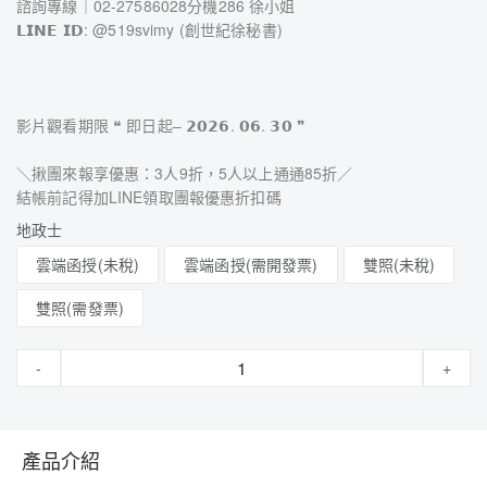
諮詢專線｜02-27586028分機286 徐小姐
𝗟𝗜𝗡𝗘 𝗜𝗗: @519svimy (創世紀徐秘書)
影片觀看期限 ❝ 即日起– 𝟮𝟬𝟮𝟲. 𝟬𝟲. 𝟯𝟬 ❞
＼揪團來報享優惠：3人9折，5人以上通通85折／
結帳前記得加LINE領取團報優惠折扣碼
地政士
雲端函授(未稅)
雲端函授(需開發票)
雙照(未稅)
雙照(需發票)
-
+
產品介紹