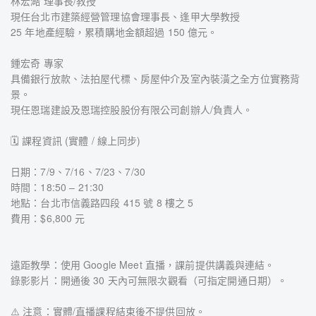
林宏澔 理事長/教授
現任台北市建築經營管理協會理事長、逢甲大學教授
25 年地產經驗，累積購地金額超過 150 億元。
鍾宏奇 專家
具備銀行放款、法拍屋代標、房屋仲介及室內裝潢之全方位實務背
景。
現任恩瑞建設及恩瑞控股股份有限公司創辦人/負責人。
🗓️ 課程資訊 (實體 / 線上同步)
日期：7/9、7/16、7/23、7/30
時間：18:50 – 21:30
地點：台北市信義路四段 415 號 8 樓之 5
費用：$6,800 元
遠距教學：使用 Google Meet 直播，課前提供講義與連結。
錄影影片：開通後 30 天內可無限次觀看（可指定開通日期）。
⚠️ 注意：實體/直播課程結束後不提供回放。