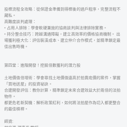
投標流程全攻略：從保證金準備到得標後的過戶程序，完整流程不
藏私。
高難度談判處理：
◦ 占用人排除：學會軟硬兼施的協商談判與法律排除實務。
◦ 持分整合技巧：跨越溝通障礙，建立高效率的價格協商機制。 出
場獲利極大化：評估裝潢成本、建立仲介合作模式，並精準鎖定最
佳出售時機。
第四堂：進階開發！挖掘倍數獲利的潛力股
土地價值倍增術：學會尋找土地價值遠高於拍賣底價的案件，掌握
「買地送屋」的投資祕訣。
合建開發評估：教你計算，精準鎖定未來合建效益大於兩倍的法拍
物件。
都更危老新契機：解析政策紅利，如何將法拍屋作為切入都更整合
的最佳槓桿。
師資: