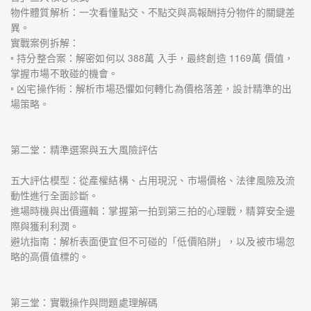
物件體質解析：一次看懂點交、不點交與高報酬持分物件的關鍵差
異。
實戰案例拆解：
◦ 持分整合案：解密如何以 388萬 入手，最終創造 1169萬 價值，
掌握市場不敢碰的機會。
◦ 凶宅操作術：解析市場恐懼如何轉化為價格落差，設計精準的出
場策略。
第二堂：精準選案與五大風險評估
五大評估模型：從產權結構、占用現況、市場價格、法律風險及流
動性進行全面診斷。
進場時機與出價邏輯：掌握第一拍到第三拍的心理戰，精算安全邊
際與獲利利潤。
避坑指南：解析表面便宜但不可碰的「低價陷阱」，以及被市場忽
略的高價值標的。
第三堂：實戰操作與問題處理解碼