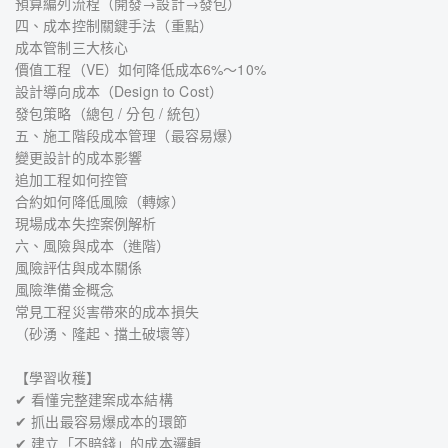
預算編列流程（開發→設計→發包）
四、成本控制關鍵手法（重點）
成本管制三大核心
價值工程（VE）如何降低成本6%～10%
設計導向成本（Design to Cost）
發包策略（總包 / 分包 / 統包）
五、施工階段成本管理（最容易爆）
變更設計的成本影響
追加工程如何控管
合約如何降低風險（轉嫁）
現場成本失控案例解析
六、風險與成本（進階）
風險評估與成本關係
風險準備金概念
常見工程災害帶來的成本損失
（砂湧、隆起、擋土破壞等）
【學習收穫】
✔ 看懂完整建案成本結構
✔ 抓出最容易爆成本的環節
✔ 建立「不賠錢」的成本邏輯