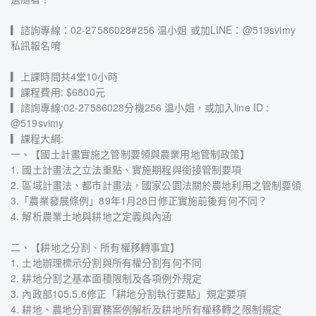
▎諮詢專線：02-27586028#256 温小姐 或加LINE：@519svimy
私訊報名唷
▎上課時間共4堂10小時
▎課程費用: $6800元
▎諮詢專線:02-27586028分機256 温小姐，或加入line ID :
@519svimy
▎課程大綱:
一、【國土計畫實施之管制要領與農業用地管制政策】
1. 國土計畫法之立法重點、實施期程與銜接管制要項
2. 區域計畫法、都市計畫法，國家公園法關於農地利用之管制要領
3.「農業發展條例」89年1月28日修正實施前後有何不同？
4. 解析農業土地與耕地之定義與內涵
二、【耕地之分割、所有權移轉事宜】
1. 土地辦理標示分割與所有權分割有何不同
2. 耕地分割之基本面積限制及各項例外規定
3. 內政部105.5.6修正「耕地分割執行要點」規定要項
4. 耕地、農地分割實務案例解析及耕地所有權移轉之限制規定