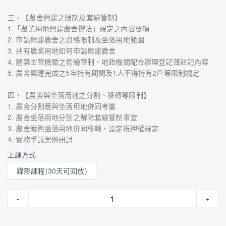
三、【農舍興建之限制及套繪管制】
1.「農業用地興建農舍辦法」規定之內容要項
2. 申請興建農舍之資格限制及坐落用地範圍
3. 共有農業用地如何申請興建農舍
4. 建築主管機關之套繪管制、地政機關配合辦理登記簿註記內容
5. 農舍興建完成之5年持有期間及1人不得持有2戶等限制規定
四、【農舍與坐落用地之分割、移轉等限制】
1. 農舍分割應與坐落用地併同考量
2. 農舍坐落用地分割之解除套繪管制事宜
3. 農舍應與坐落用地併同移轉、設定抵押權規定
4. 實務爭議案例研討
上課方式
錄影課程(30天可回放)
-
+